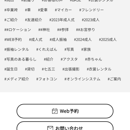
#卒業袴
#車
#愛車
#マイカー
#フレンドリー
#ご紹介
#友達紹介
#2023年成人式
#2023成人
##ロケーション
##神社
##参拝
##お宮参り
#WEB予約
#成人式
#成人振袖
#2024成人
#2025成人
#振袖レンタル
#くれえばん
#写真
#家族
#写真のある暮らし
#紹介
#アクスタ
#赤ちゃん
#誕生日
#貸切
#七五三
#出張撮影
#衣裳レンタル
#メディア紹介
#フォトコン
#オンラインシステム
#ご案内
Web予約
お問い合わせ